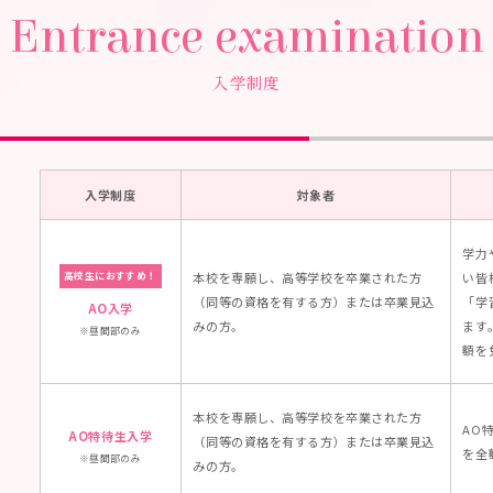
Entrance examination
入学制度
入学制度
対象者
学力
本校を専願し、高等学校を卒業された方
い皆
高校生におすすめ！
（同等の資格を有する方）または卒業見込
「学
AO入学
みの方。
ます
昼間部のみ
額を
本校を専願し、高等学校を卒業された方
AO
AO特待生入学
（同等の資格を有する方）または卒業見込
を全
昼間部のみ
みの方。