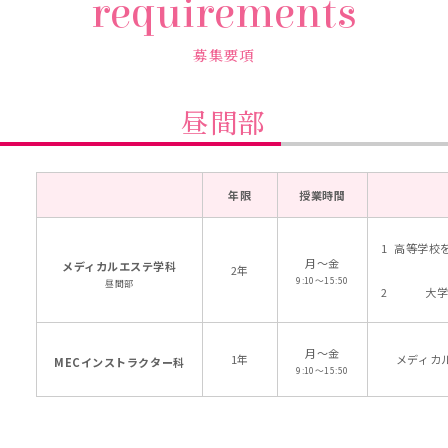
requirements
募集要項
昼間部
年限
授業時間
高等学校
月〜金
メディカルエステ学科
2年
9:10〜15:50
昼間部
大学
月〜金
1年
メディカ
MECインストラクター科
9:10〜15:50