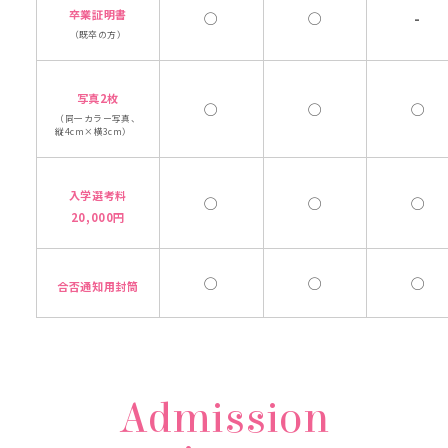
卒業証明書
◯
◯
-
（既卒の方）
写真2枚
◯
◯
◯
（同一カラー写真、
縦4cm×横3cm）
入学選考料
◯
◯
◯
20,000円
◯
◯
◯
合否通知用封筒
Admission