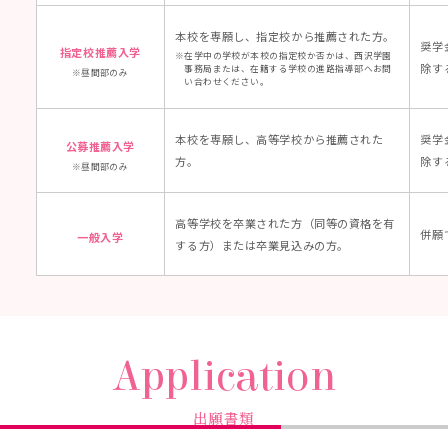
本校を専願し、指定校から推薦された方。
奨学
指定校推薦入学
在学中の学校が本校の指定校か否かは、西沢学園
除す
事務局または、在籍する学校の進路指導部へお問
昼間部のみ
い合わせください。
本校を専願し、高等学校から推薦された
奨学
公募推薦入学
方。
除す
昼間部のみ
高等学校を卒業された方（同等の資格を有
併願
一般入学
する方）または卒業見込みの方。
Application
出願書類