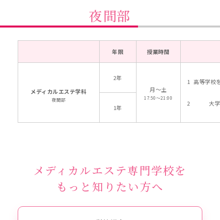
夜間部
年限
授業時間
2年
高等学校
月～土
メディカルエステ学科
17:50～21:00
夜間部
大学
1年
メディカルエステ専門学校を
もっと知りたい方へ