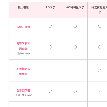
提出書類
AO入学
AO特待生入学
指定校推薦
学
◯
◯
◯
入学志願書
高等学校の
◯
◯
◯
調査書
（在学中の方）
本校指定の
-
-
◯
推薦書
在学証明書
◯
◯
-
（大学・短大の方）