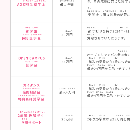
き、その
成績
に
応
じた
奨学
とくたいせい
しょうがくきん
さいだい
ぜんがく
AO
特待生
奨学金
最大
全額
す。
しょうがくきん
せんばつ
しけん
けっか
奨学金
：
選抜
試験
の
結果
りゅうがくせい
りゅうがく
も
ねん
がつ
留学生
留学
ビザを
持
つ2024
年
4
月
まん
えん
40
万
円
とくべつ
しょうがくきん
めんじょ
特別
奨学金
免除
させていただきます。
さんか
しゃ
オープンキャンパス
参加
者
に
OPEN CAMPUS
まん
えん
ねんじ
がくひ
まい
24
万
円
1
年次
の
学費
から1
枚
につき8
しょうがくきん
奨学金
さいだい
まんえん
めんじょ
最大
24
万円
を
免除
させてい
ガイダンス
ねんじ
がくひ
まい
1
年次
の
学費
から1
枚
につき2
しんろ
そうだん
かい
さいだい
まん
えん
進路
相談
会
最大
4
万
円
さいだい
まんえん
めんじょ
最大
4
万円
を
免除
させていた
とくてん
めいし
しょうがくきん
特典
名刺
奨学金
ねん
しんきゅう
りゅうがくせい
2
年
進級
留学生
まん
えん
ねんじ
がくひ
まんえん
め
25
万
円
2
年次
の
学費
から25
万円
を
がくひ
学費
サポート