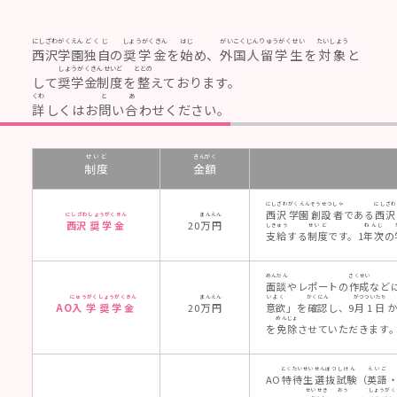
にしざわ
がくえん
どくじ
しょうがくきん
はじ
がいこくじん
りゅうがくせい
たいしょう
西沢
学園
独自
の
奨学金
を
始
め、
外国人
留学生
を
対象
と
しょうがくきんせいど
ととの
して
奨学金制度
を
整
えております。
くわ
と
あ
詳
しくはお
問
い
合
わせください。
せいど
きんがく
制度
金額
にしざわ
がくえん
そうせつ
しゃ
にしざわ
西沢
学園
創設
者
である
西沢
にしざわ
しょうがくきん
まん
えん
西沢
奨学金
20
万
円
しきゅう
せいど
ねんじ
支給
する
制度
です。1
年次
の
めんだん
さくせい
面談
やレポートの
作成
など
にゅうがく
しょうがくきん
まん
えん
いよく
かくにん
がつついたち
AO
入学
奨学金
20
万
円
意欲
」を
確認
し、9
月1日
めんじょ
を
免除
させていただきます
とくたいせい
せんばつ
しけん
えいご
AO
特待生
選抜
試験
（
英語
せいせき
おう
しょうがく