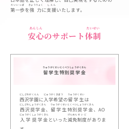
だいいっぽ
きょうりょく
しえん
第一歩
を
強力
に
支援
いたします。
あんしん
たいせい
安心
のサポート
体制
りゅうがくせい
とくべつ
しょうがくきん
留学生
特別
奨学金
にしざわがくえん
にゅうがくきぼう
りゅうがくせい
西沢学園
に
入学希望
の
留学生
は
にしざわしょうがくきん
りゅうがくせい
とくべつ
しょうがくきん
西沢奨学金
、
留学生
特別
奨学金
、AO
にゅうがく
しょうがくきん
げんめん
せいど
入学
奨学金
といった
減免
制度
がありま
す。