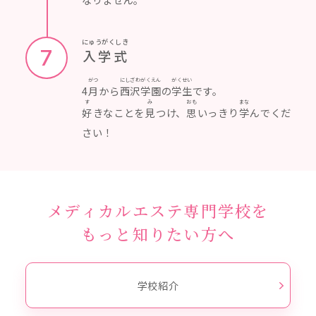
にゅうがくしき
7
入学式
がつ
にしざわ
がくえん
がくせい
4
月
から
西沢
学園
の
学生
です。
す
み
おも
まな
好
きなことを
見
つけ、
思
いっきり
学
んでくだ
さい！
メディカルエステ専門学校を
もっと知りたい方へ
学校紹介