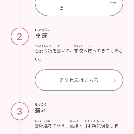
ら
しゅつがん
2
出願
ひつよう
じこう
か
がっこう
も
必要
事項
を
書
いて、
学校
へ
持
ってきてくださ
い。
アクセスはこちら
せんこう
3
選考
しょるいせんこう
めんせつ
にほんご
しけん
書類選考
のうえ、
面接
と
日本語
試験
をしま
す。