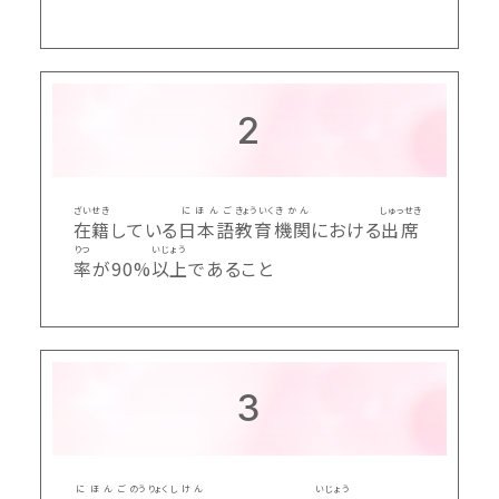
2
ざいせき
にほんご
きょういく
きかん
しゅっせき
在籍
している
日本語
教育
機関
における
出席
りつ
いじょう
率
が90%
以上
であること
3
にほんご
のうりょく
しけん
いじょう