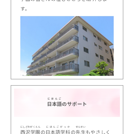
す。
にほんご
日本語
のサポート
にしざわ
がくえん
にほんごがっか
せんせい
西沢
学園
の
日本語学科
の
先生
もやさしく