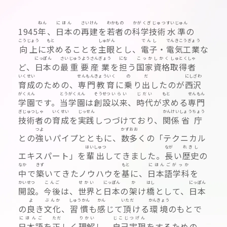
ねん
にほん
さいけん
わかもの
かがくぎじゅつ
すいじゅん
1945
年
、
日本
の
再建
を
若者
の
科学技術
水準
の
こうじょう
もと
しゅがん
でんし
でんきこうぎょう
向上
に
求
めることを
主眼
とし、
電子
・
電気工業
な
にっぽん
さい
じゅうようさんぎょう
にな
こっかしかく
しゅとく
しゃ
ど、
日本
の
最
重要産業
を
担
う
国家資格
取得
者
いくせい
せんもんきょういく
の
だ
にしざわ
育成
のための、
専門教育
に
乗
り
出
したのが
西沢
がくえん
とう
がくえん
そうせつ
いらい
じだい
もと
せんもん
学園
です。
当
学園
は
創設
以来
、
時代
が
求
める
専門
ぎじゅつしゃ
いくせい
じっせん
かんけい
しょうちょう
技術者
の
育成
を
実践
しつづけており、
関係
省庁
つよ
かずおお
との
強
いパイプとともに、
数多
くの「テクニカル
はいしゅつ
なが
れきし
エキスパート」を
輩出
してきました。
長
い
歴史
の
なか
きず
もと
にほんごがっか
中
で
築
いてきたノウハウを
基
に、
日本語学科
を
かいせつ
こんご
せかい
にっぽん
か
はし
にっぽん
開設
。
今後
は、
世界
と
日本
の
架
け
橋
として、
日本
よ
ぶんか
しゅうかん
かん
いただ
かんきょう
の
良
き
文化
、
習慣
も
感
じて
頂
ける
環境
のもとで
にほんご
ただ
りかい
じこじつげん
日本語
を
正
しく
理解
し、
自己実現
をするための