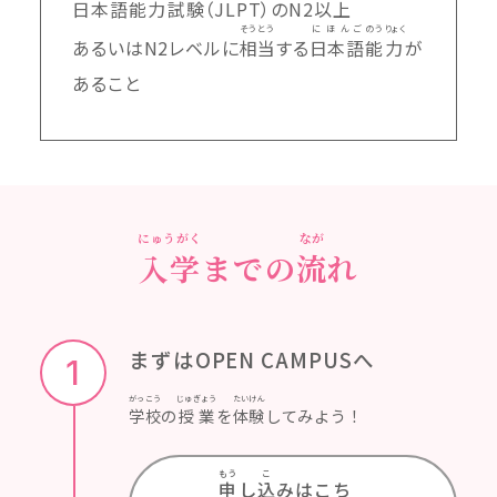
日本語
能力
試験
（JLPT）のN2
以上
そうとう
にほんご
のう
りょく
あるいはN2レベルに
相当
する
日本語
能
力
が
あること
にゅうがく
なが
入学
までの
流
れ
まずはOPEN CAMPUSへ
1
がっこう
じゅぎょう
たいけん
学校
の
授業
を
体験
してみよう！
もう
こ
申
し
込
みはこち