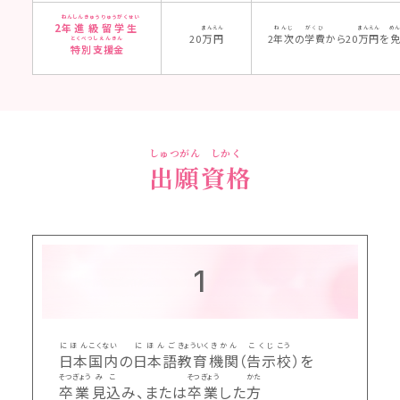
ねん
しんきゅう
りゅうがくせい
2
年
進級
留学生
まん
えん
ねんじ
がくひ
まんえん
め
20
万
円
2
年次
の
学費
から20
万円
を
とくべつ
しえんきん
特別
支援金
しゅつがん
しかく
出願
資格
1
にほん
こくない
にほんご
きょういく
きかん
こくじ
こう
日本
国内
の
日本語
教育
機関
（
告示
校
）を
そつぎょう
みこ
そつぎょう
かた
卒業
見込
み、または
卒業
した
方