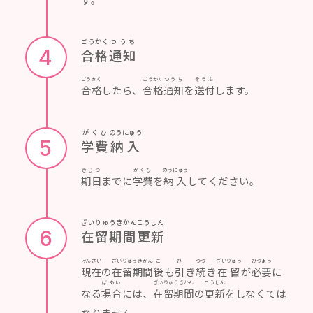
ごうかく
つうち
4
合格
通知
ごうかく
ごうかく
つうち
そうふ
合格
したら、
合格
通知
を
送付
します。
がくひ
のうにゅう
5
学費
納入
きじつ
がくひ
のうにゅう
期日
までに
学費
を
納入
してください。
ざいりゅうきかんこうしん
6
在留期間更新
げんざい
ざいりゅうきかん
ご
ひ
つづ
ざいりゅう
ひつよう
現在
の
在留期間
後
も
引
き
続
き
在留
が
必要
に
ばあい
ざいりゅうきかん
こうしん
なる
場合
には、
在留期間
の
更新
をしなくては
なりません。