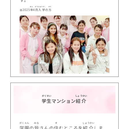
ねん
がつ
にゅうがく
かた
※2025
年
4
月
入学
の
方
がくせい
しょうかい
学生
マンション
紹介
がくえん
みな
す
しょうかい
学園
の
皆
さんの
住
むところを
紹介
しま