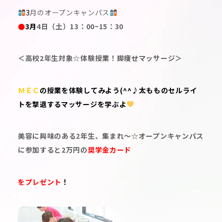
3
月のオープンキャンパス
●
3
月
4日（土）13：00~15：30
＜高校2年生対象☆体験授業！脚痩せマッサージ＞
ＭＥＣ
の授業を体験してみよう(^^♪太もものセルライ
トを撃退するマッサージを学ぶよ
美容に興味のある2年生、集まれ～☆オープンキャンパス
に参加すると2万円の
奨学金カード
をプレゼント
！