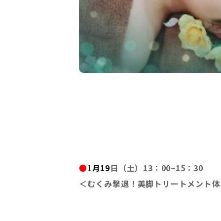
●
1
月19
日（土）13：00~15：30
＜むくみ撃退！美脚トリートメント体