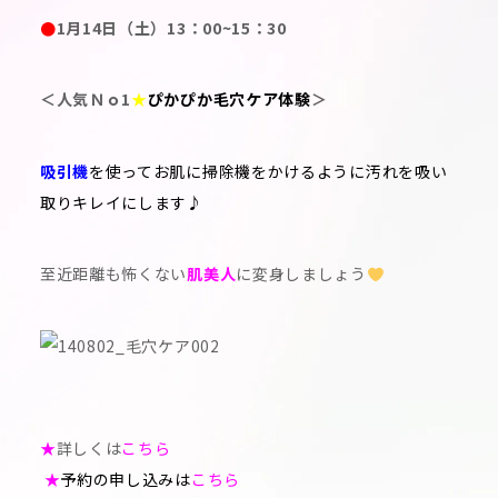
●
1月14日（土）13：00~15：30
＜人気Ｎｏ1
★
ぴかぴか毛穴ケア体験
＞
吸引機
を使ってお肌に掃除機をかけるように汚れを吸い
取りキレイにします♪
至近距離も怖くない
肌美人
に変身しましょう
★
詳しくは
こちら
★
予約の申し込みは
こちら