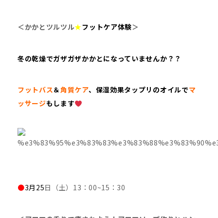
＜かかとツルツル
★
フットケア体験
＞
冬の乾燥でガザガザかかとになっていませんか？？
フットバス
＆
角質ケア
、保湿効果タップリのオイルで
マ
ッサージ
もします
●
3
月25
日（土）13：00~15：30