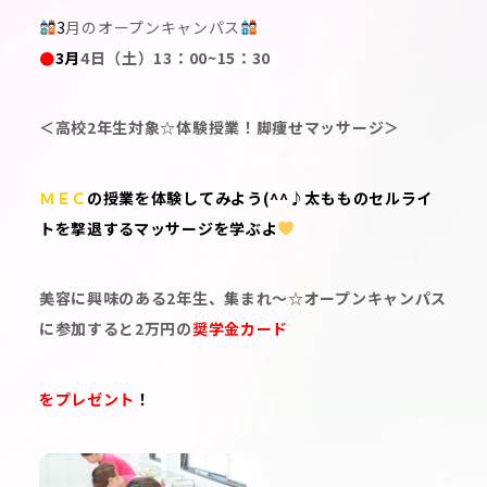
3
月のオープンキャンパス
●
3
月
4日（土）13：00~15：30
＜高校2年生対象☆体験授業！脚痩せマッサージ＞
ＭＥＣ
の授業を体験してみよう(^^♪太もものセルライ
トを撃退するマッサージを学ぶよ
美容に興味のある2年生、集まれ～☆オープンキャンパス
に参加すると2万円の
奨学金カード
をプレゼント
！