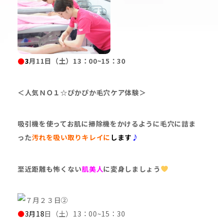
●
3
月11日（土）13：00~15：30
＜人気ＮＯ１☆ぴかぴか毛穴ケア体験＞
吸引機を使ってお肌に掃除機をかけるように毛穴に詰ま
った
汚れを吸い取りキレイに
します
♪
至近距離も怖くない
肌美人
に変身しましょう
●
3
月18
日（土）13：00~15：30